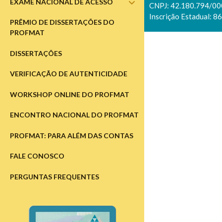
EXAME NACIONAL DE ACESSO
abrir
CNPJ: 42.180.794/0
submenu
Inscrição Estadual: 8
PRÊMIO DE DISSERTAÇÕES DO
PROFMAT
DISSERTAÇÕES
VERIFICAÇÃO DE AUTENTICIDADE
WORKSHOP ONLINE DO PROFMAT
ENCONTRO NACIONAL DO PROFMAT
PROFMAT: PARA ALÉM DAS CONTAS
FALE CONOSCO
PERGUNTAS FREQUENTES
Barra