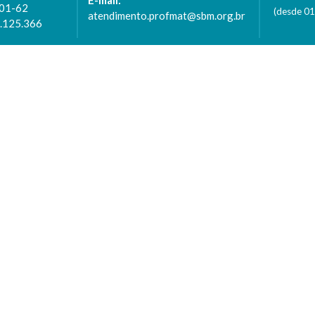
E-mail:
001-62
(desde 0
atendimento.profmat@sbm.org.br
6.125.366