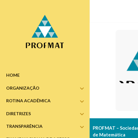
HOME
ORGANIZAÇÃO
abrir
submenu
ROTINA ACADÊMICA
abrir
submenu
DIRETRIZES
abrir
submenu
TRANSPARÊNCIA
abrir
PROFMAT – Sociedade
submenu
de Matemática