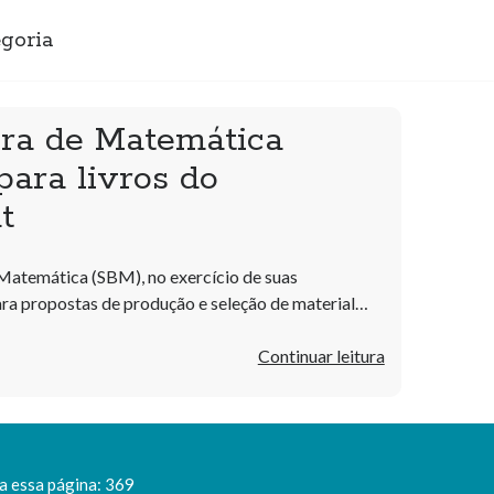
goria
ira de Matemática
ara livros do
t
 Matemática (SBM), no exercício de suas
ara propostas de produção e seleção de material…
Sociedade
Continuar leitura
Brasileira
de
Matemática
divulga
a essa página: 369
chamada