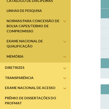
CATÁLOGO DE DISCIPLINAS
LINHAS DE PESQUISA
NORMAS PARA CONCESSÃO DE
abrir
submenu
BOLSA CAPES/TERMO DE
COMPROMISSO
EXAME NACIONAL DE
abrir
submenu
QUALIFICAÇÃO
MEMÓRIA
abrir
submenu
DIRETRIZES
abrir
submenu
TRANSPARÊNCIA
abrir
submenu
EXAME NACIONAL DE ACESSO
abrir
submenu
PRÊMIO DE DISSERTAÇÕES DO
PROFMAT