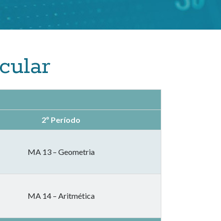
cular
2º Período
MA 13 – Geometria
M
A 14 – Aritmética