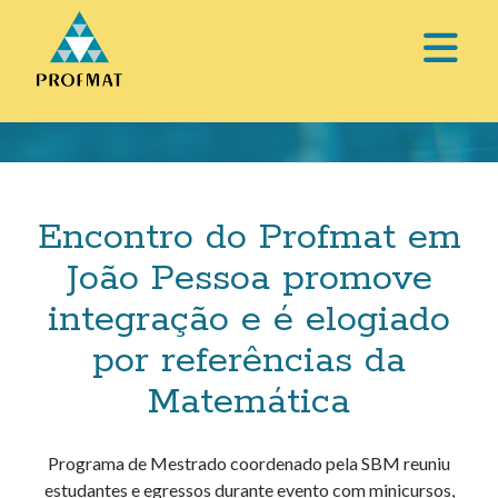
abri
o
Barra
men
Lateral
prin
Encontro do Profmat em
João Pessoa promove
integração e é elogiado
por referências da
Matemática
Programa de Mestrado coordenado pela SBM reuniu
estudantes e egressos durante evento com minicursos,