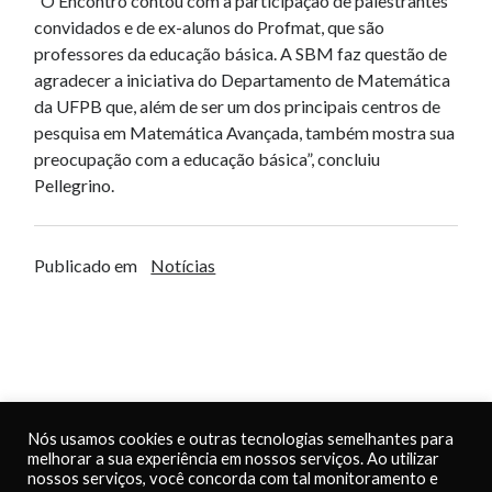
“O Encontro contou com a participação de palestrantes
convidados e de ex-alunos do Profmat, que são
professores da educação básica. A SBM faz questão de
agradecer a iniciativa do Departamento de Matemática
da UFPB que, além de ser um dos principais centros de
pesquisa em Matemática Avançada, também mostra sua
preocupação com a educação básica”, concluiu
Pellegrino.
Publicado em
Notícias
Nós usamos cookies e outras tecnologias semelhantes para
PROFMAT – Sociedade
melhorar a sua experiência em nossos serviços. Ao utilizar
Brasileira de Matemática
Telefone:
(21) 2391-8072
nossos serviços, você concorda com tal monitoramento e