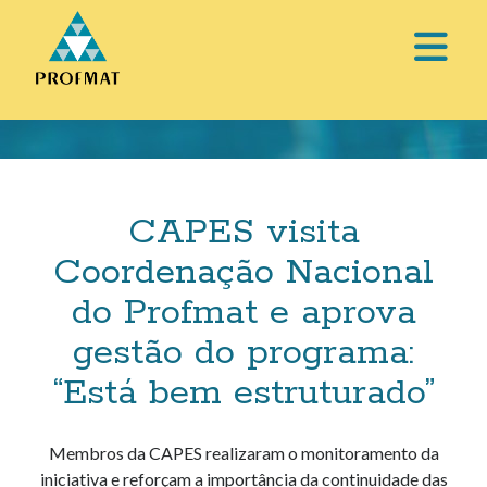
abri
o
Barra
men
Lateral
prin
CAPES visita
Coordenação Nacional
do Profmat e aprova
gestão do programa:
“Está bem estruturado”
Membros da CAPES realizaram o monitoramento da
iniciativa e reforçam a importância da continuidade das