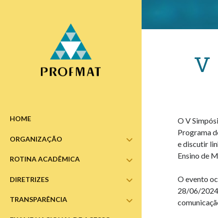
V 
HOME
O V Simpósi
Programa de
ORGANIZAÇÃO
abrir
e discutir l
submenu
Ensino de M
ROTINA ACADÊMICA
abrir
submenu
O evento oco
DIRETRIZES
abrir
submenu
28/06/2024 
TRANSPARÊNCIA
abrir
comunicação
submenu