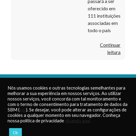
passará a ser
oferecido em
111 instituições
associadas em
todo o país
Continuar
Rede
leitura
do
PROF
será
amplia
PROFMAT – Sociedade
Nós usamos cookies e outras tecnologias semelhantes para
com
Brasileira de Matemática
Telefone:
(21) 2391-8072
melhorar a sua experiência em nossos serviços. Ao utilizar
seis
CNPJ: 42.180.794/0001-62
E-mail:
nossos serviços, você concorda com tal monitoramento e
novas
Inscrição Estadual:
atendimento.profmat@sbm.org.b
com o termo de consentimento para tratamento de dados da
86.125.366
SBM (
ver
). Se desejar, você pode alterar as configurações de
Institu
cookies a qualquer momento em seu navegador. Conheça
Associ
nossa política de privacidade
clicando aqui
Acessos a essa página:
a
3360
partir
Ok