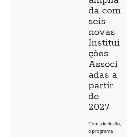
amplia
da com
seis
novas
Institui
ções
Associ
adas a
partir
de
2027
Com a inclusão,
o programa