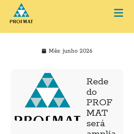
abri
o
Barra
men
Lateral
prin
Mês:
junho 2026
Rede
do
PROF
MAT
será