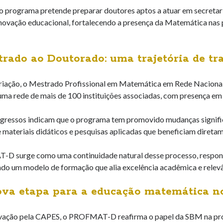
o programa pretende preparar doutores aptos a atuar em secretaria
inovação educacional, fortalecendo a presença da Matemática nas 
rado ao Doutorado: uma trajetória de t
riação, o Mestrado Profissional em Matemática em Rede Naciona
ma rede de mais de 100 instituições associadas, com presença em 
egressos indicam que o programa tem promovido mudanças significat
materiais didáticos e pesquisas aplicadas que beneficiam diretam
 surge como uma continuidade natural desse processo, respon
ndo um modelo de formação que alia excelência acadêmica e relevân
va etapa para a educação matemática no
vação pela CAPES, o PROFMAT-D reafirma o papel da SBM na pro