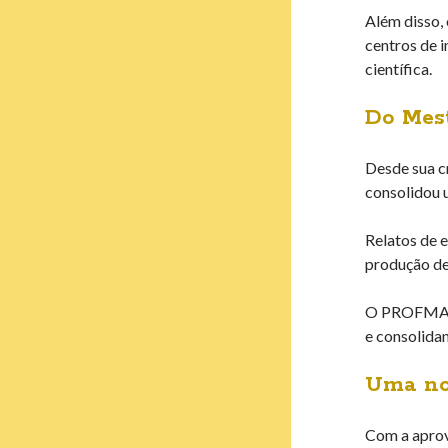
Além disso, 
centros de 
científica.
Do Mest
Desde sua c
consolidou u
Relatos de 
produção de 
O PROFMAT-D
e consolida
Uma no
Com a apro