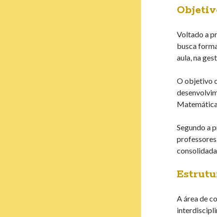
Objetiv
Voltado a p
busca forma
aula, na ges
O objetivo 
desenvolvim
Matemática 
Segundo a p
professores
consolidada
Estrutu
A área de c
interdiscipl