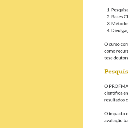
Pesquisa
Bases Ci
Métodos
Divulgaç
O curso comb
como recurs
tese doutora
Pesquis
O PROFMAT-D
científica e
resultados c
O impacto e
avaliação b