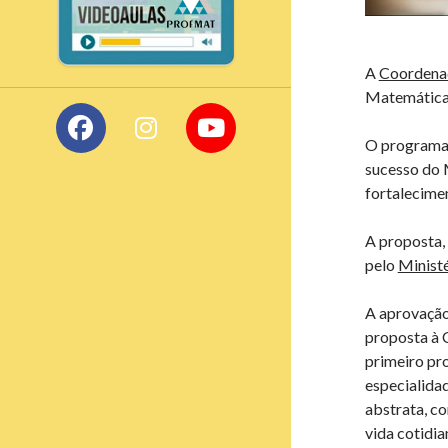
Lateral
A
Coordenaç
Matemática 
O programa 
sucesso do
fortalecime
A proposta,
pelo
Minist
A aprovação
proposta à 
primeiro pr
especialidad
abstrata, c
vida cotidi