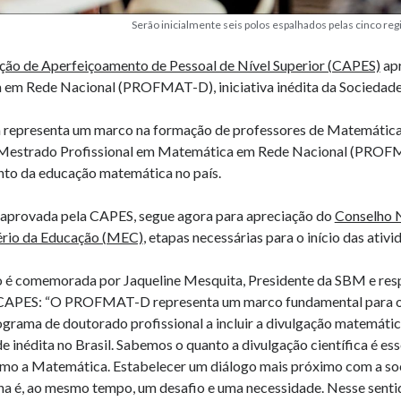
Serão inicialmente seis polos espalhados pelas cinco regi
ão de Aperfeiçoamento de Pessoal de Nível Superior (CAPES)
apr
em Rede Nacional (PROFMAT-D), iniciativa inédita da Sociedade
representa um marco na formação de professores de Matemática d
 Mestrado Profissional em Matemática em Rede Nacional (PROF
nto da educação matemática no país.
 aprovada pela CAPES, segue agora para apreciação do
Conselho 
ério da Educação (MEC)
, etapas necessárias para o início das ati
 é comemorada por Jaqueline Mesquita, Presidente da SBM e respo
CAPES: “O PROFMAT-D representa um marco fundamental para o en
ograma de doutorado profissional a incluir a divulgação matemáti
e inédita no Brasil. Sabemos o quanto a divulgação científica é es
omo a Matemática. Estabelecer um diálogo mais próximo com a so
ana é, ao mesmo tempo, um desafio e uma necessidade. Nesse sent