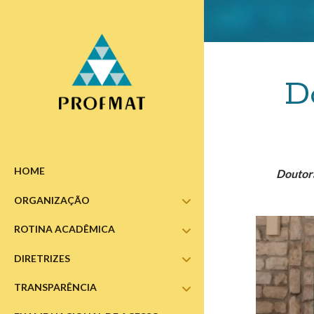
D
HOME
Doutora
ORGANIZAÇÃO
abrir
submenu
ROTINA ACADÊMICA
abrir
submenu
DIRETRIZES
abrir
submenu
TRANSPARÊNCIA
abrir
submenu