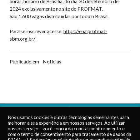
horas, horário de Brasília, do dia 30 de setembro de
2024 exclusivamente no site do PROFMAT.
São 1.600 vagas distribuídas por todo o Brasil.
Para se inscrever acesse:
https://ena.profmat-
sbm.org.br/
Publicado em
Notícias
PROFMAT – Sociedade
Nós usamos cookies e outras tecnologias semelhantes para
Brasileira de Matemática
Telefone:
(21) 2391-8072
melhorar a sua experiência em nossos serviços. Ao utilizar
CNPJ: 42.180.794/0001-62
E-mail:
nossos serviços, você concorda com tal monitoramento e
Inscrição Estadual:
atendimento.profmat@sbm.org.b
com o termo de consentimento para tratamento de dados da
86.125.366
SBM (
ver
). Se desejar, você pode alterar as configurações de