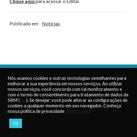
Clique aqui
para acessar o Edital.
Publicado em
Notícias
PROFMAT – Sociedade
Nós usamos cookies e outras tecnologias semelhantes para
Brasileira de Matemática
Telefone:
(21) 2391-8072
melhorar a sua experiência em nossos serviços. Ao utilizar
CNPJ: 42.180.794/0001-62
E-mail:
nossos serviços, você concorda com tal monitoramento e
Inscrição Estadual:
atendimento.profmat@sbm.org.b
com o termo de consentimento para tratamento de dados da
86.125.366
SBM (
ver
). Se desejar, você pode alterar as configurações de
cookies a qualquer momento em seu navegador. Conheça
nossa política de privacidade
clicando aqui
Acessos a essa página:
14011
Ok
(desde 01/12/2021)