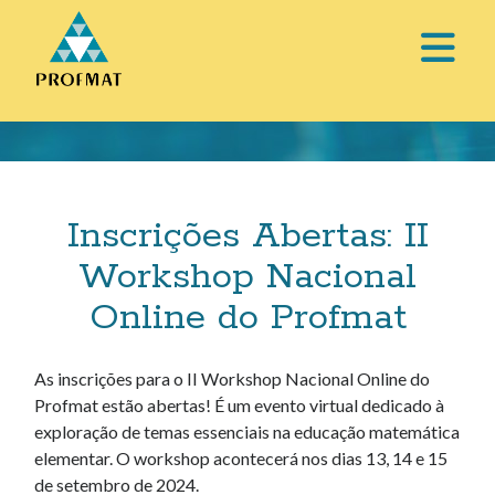
abri
o
Barra
men
Lateral
prin
Inscrições Abertas: II
Workshop Nacional
Online do Profmat
As inscrições para o II Workshop Nacional Online do
Profmat estão abertas! É um evento virtual dedicado à
exploração de temas essenciais na educação matemática
elementar. O workshop acontecerá nos dias 13, 14 e 15
de setembro de 2024.