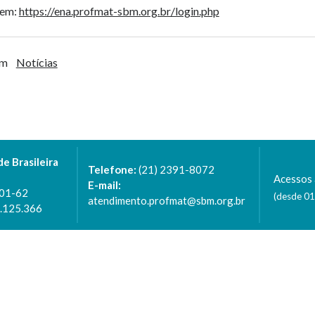
 em:
https://ena.profmat-sbm.org.br/login.php
em
Notícias
 Brasileira
Telefone:
(21) 2391-8072
Acessos 
E-mail:
001-62
(desde 0
atendimento.profmat@sbm.org.br
6.125.366