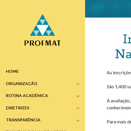
I
Na
HOME
As inscriçõ
ORGANIZAÇÃO
abrir
São 1.400 va
submenu
ROTINA ACADÊMICA
abrir
A avaliação,
submenu
conhecimento
DIRETRIZES
abrir
submenu
TRANSPARÊNCIA
abrir
Para mais d
submenu