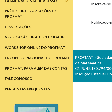
EXAME NACIONAL DE ACESSO
abrir
Inscreva-se
submenu
PRÊMIO DE DISSERTAÇÕES DO
PROFMAT
Publicado 
DISSERTAÇÕES
VERIFICAÇÃO DE AUTENTICIDADE
WORKSHOP ONLINE DO PROFMAT
PROFMAT – Sociedade
ENCONTRO NACIONAL DO PROFMAT
de Matemática
PROFMAT: PARA ALÉM DAS CONTAS
CNPJ: 42.180.794/0
Inscrição Estadual: 8
FALE CONOSCO
PERGUNTAS FREQUENTES
Barra